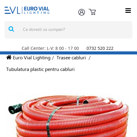
Call Center: L-V: 8
00
- 17
00
0732 520 222
Euro Vial Lighting
/
Trasee cabluri
/
Tubulatura plastic pentru cabluri