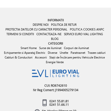
INFORMATII
DESPRE NOI
POLITICA DE RETUR
PROTECTIA DATELOR CU CARACTER PERSONAL
POLITICA COOKIES
ANPC
TERMENI SI CONDITII
CONTACTEAZA-NE
SERVICII EURO VIAL LIGHTING
BLOG
CATEGORII
Smart Home
Surse de iluminat
Corpuri de iluminat
Echipamente si Aparataj Electric
Diverse
Unelte
Paratrasnet
Trasee cabluri
Cabluri & Conductori
Accesorii
Stații de Încărcare pentru Vehicule Electrice
Energie Verde
CUI: RO6742610
Nr Reg Comert: J1994005279134
0241 55.81.81
0241 51.66.11
Str. Nicolae Filimon nr.23