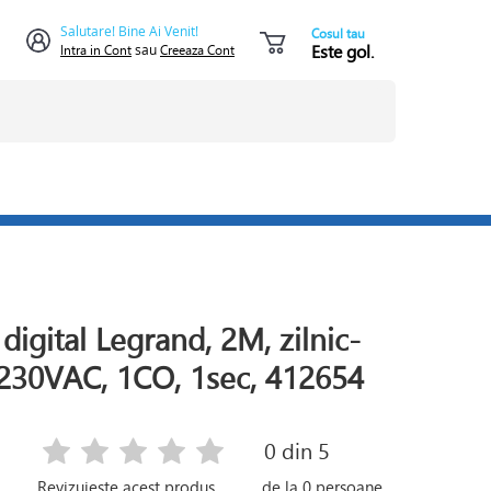
Salutare! Bine Ai Venit!
Cosul tau
Este gol.
Intra in Cont
sau
Creeaza Cont
igital Legrand, 2M, zilnic-
 230VAC, 1CO, 1sec, 412654
0
din 5
Revizuieste acest produs
de la
0
persoane