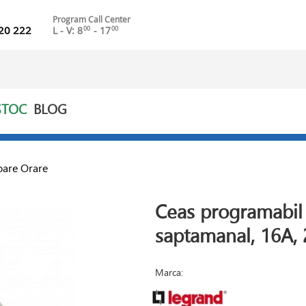
Program Call Center
20 222
L - V: 8
- 17
00
00
STOC
BLOG
are Orare
Ceas programabil d
saptamanal, 16A,
Marca: