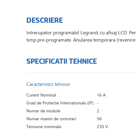
DESCRIERE
Intrerupator programabil Legrand, cu afisaj LCD. Pentr
timp pre-programate. Anularea temporara (revenire 
SPECIFICATII TEHNICE
Caracteristici tehnice
Curent Nominal:
16 A
Grad de Protectie Internationala (IP):
-
Numar de module:
2
Numar maxim de comutari:
56
Tensiune nominala:
230 V