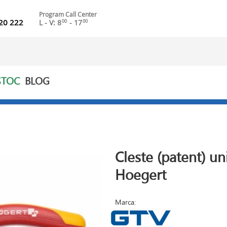
Program Call Center
20 222
L - V: 8
- 17
00
00
STOC
BLOG
Cleste (patent) 
Hoegert
Marca: