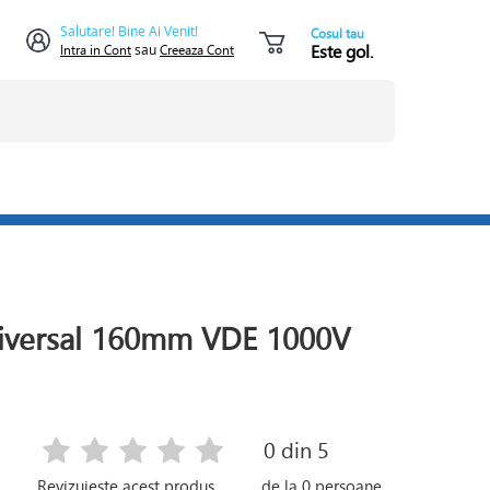
Salutare! Bine Ai Venit!
Cosul tau
Este gol.
Intra in Cont
sau
Creeaza Cont
universal 160mm VDE 1000V
0
din 5
Revizuieste acest produs
de la
0
persoane