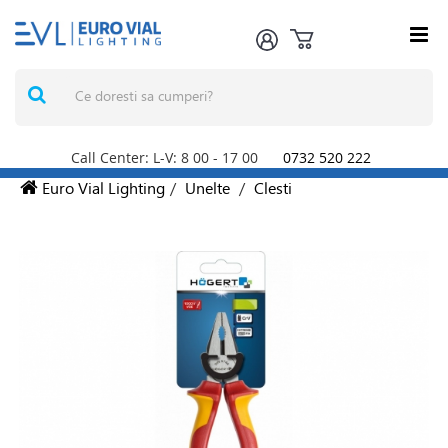
Call Center: L-V: 8
00
- 17
00
0732 520 222
Euro Vial Lighting
/
Unelte
/
Clesti