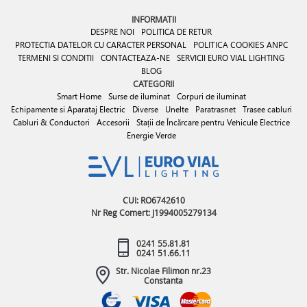
INFORMATII
DESPRE NOI
POLITICA DE RETUR
PROTECTIA DATELOR CU CARACTER PERSONAL
POLITICA COOKIES
ANPC
TERMENI SI CONDITII
CONTACTEAZA-NE
SERVICII EURO VIAL LIGHTING
BLOG
CATEGORII
Smart Home
Surse de iluminat
Corpuri de iluminat
Echipamente si Aparataj Electric
Diverse
Unelte
Paratrasnet
Trasee cabluri
Cabluri & Conductori
Accesorii
Stații de Încărcare pentru Vehicule Electrice
Energie Verde
CUI: RO6742610
Nr Reg Comert: J1994005279134
0241 55.81.81
0241 51.66.11
Str. Nicolae Filimon nr.23
Constanta