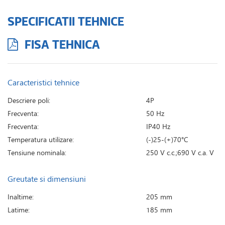
SPECIFICATII TEHNICE
FISA TEHNICA
Caracteristici tehnice
Descriere poli:
4P
Frecventa:
50 Hz
Frecventa:
IP40 Hz
Temperatura utilizare:
(-)25-(+)70°C
Tensiune nominala:
250 V c.c.;690 V c.a. V
Greutate si dimensiuni
Inaltime:
205 mm
Latime:
185 mm