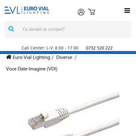
Call Center: L-V: 8
00
- 17
00
0732 520 222
Euro Vial Lighting
/
Diverse
/
Voce Date Imagine (VDI)