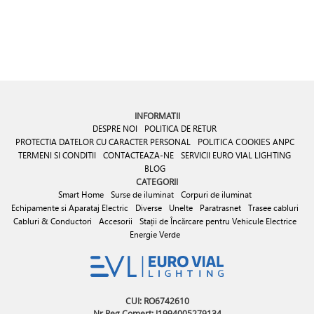
INFORMATII
DESPRE NOI
POLITICA DE RETUR
PROTECTIA DATELOR CU CARACTER PERSONAL
POLITICA COOKIES
ANPC
TERMENI SI CONDITII
CONTACTEAZA-NE
SERVICII EURO VIAL LIGHTING
BLOG
CATEGORII
Smart Home
Surse de iluminat
Corpuri de iluminat
Echipamente si Aparataj Electric
Diverse
Unelte
Paratrasnet
Trasee cabluri
Cabluri & Conductori
Accesorii
Stații de Încărcare pentru Vehicule Electrice
Energie Verde
CUI: RO6742610
Nr Reg Comert: J1994005279134