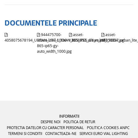
DOCUMENTELE PRINCIPALE
944475700-
asset-
asset-
4058075678194_URBAN_LITE_L_100W_865_IP65_GY_ro.pdf
urban-lite-l-100w-
13058853_urban_lite_l_100w.jpg
13058857_urban_lite_
865-ip65-gy-
auto_width_1000.jpg
INFORMATII
DESPRE NOI
POLITICA DE RETUR
PROTECTIA DATELOR CU CARACTER PERSONAL
POLITICA COOKIES
ANPC
TERMENI SI CONDITII
CONTACTEAZA-NE
SERVICII EURO VIAL LIGHTING