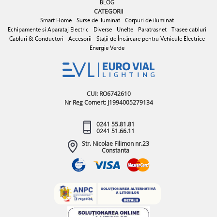
BLOG
CATEGORII
Smart Home
Surse de iluminat
Corpuri de iluminat
Echipamente si Aparataj Electric
Diverse
Unelte
Paratrasnet
Trasee cabluri
Cabluri & Conductori
Accesorii
Stații de Încărcare pentru Vehicule Electrice
Energie Verde
CUI: RO6742610
Nr Reg Comert: J1994005279134
0241 55.81.81
0241 51.66.11
Str. Nicolae Filimon nr.23
Constanta