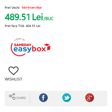
Pret Vechi:
543.9 Lei
/Buc
489.51
Lei
/BUC
Pret fara TVA:
404.55 Lei
WISHLIST
SHARE