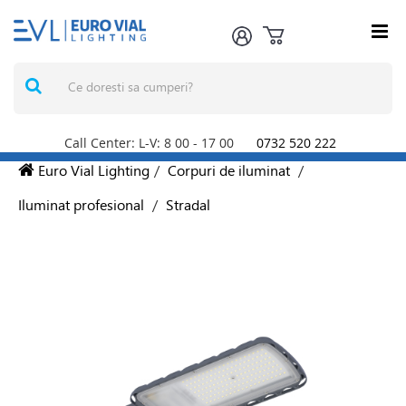
Call Center: L-V: 8
00
- 17
00
0732 520 222
Euro Vial Lighting
/
Corpuri de iluminat
/
Iluminat profesional
/
Stradal