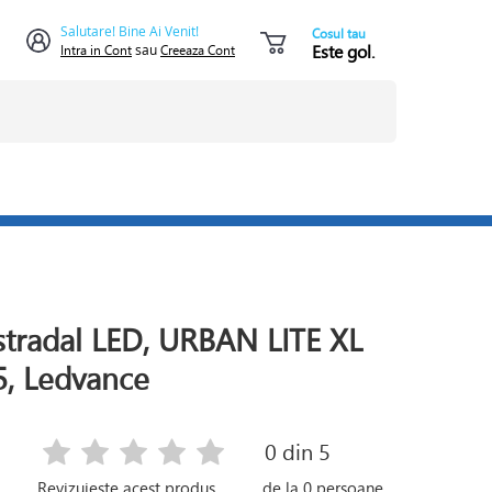
Salutare! Bine Ai Venit!
Cosul tau
Este gol.
Intra in Cont
sau
Creeaza Cont
stradal LED, URBAN LITE XL
5, Ledvance
0
din 5
Revizuieste acest produs
de la
0
persoane