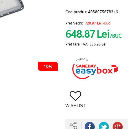
Cod produs:
4058075678316
Pret Vechi:
720.97 Lei
/Buc
648.87
Lei
/BUC
Pret fara TVA:
536.26 Lei
10%
WISHLIST