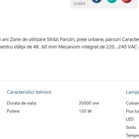
SHARE
 ani Zone de utilizare Străzi Parcări, piețe urbane, parcuri Caracte
lă pentru stâlpi de 48...60 mm Mecanism integrat de 220…240 VAC 
Caracteristici tehnice
Lamp
Durata de viata:
35000 ore
Culoar
Putere:
150 W
Flux l
LED:
Soclu:
Temper