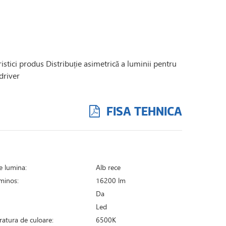
ristici produs Distribuție asimetrică a luminii pentru
driver
FISA TEHNICA
i
e lumina:
Alb rece
uminos:
16200 lm
Da
Led
atura de culoare:
6500K