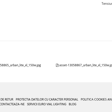
Tensiu
58865_urban_lite_xl_150w.jpg
asset-13058867_urban_lite_xl_150w.j
 DE RETUR
PROTECTIA DATELOR CU CARACTER PERSONAL
POLITICA COOKIES
AN
CONTACTEAZA-NE
SERVICII EURO VIAL LIGHTING
BLOG