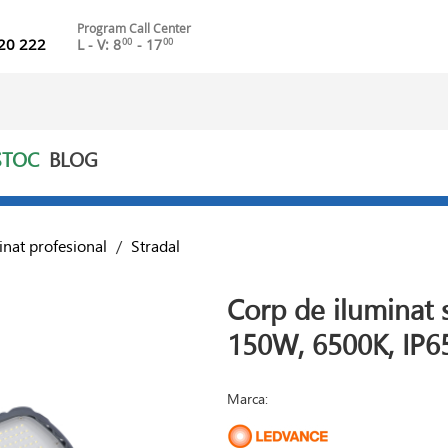
Program Call Center
20 222
L - V: 8
- 17
00
00
STOC
BLOG
inat profesional
/
Stradal
Corp de iluminat 
150W, 6500K, IP6
Marca: