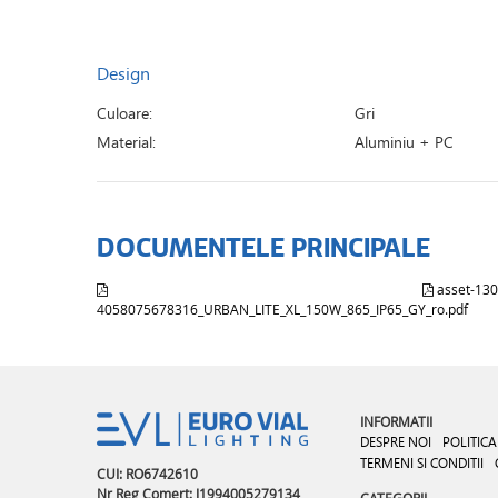
Design
Culoare:
Gri
Material:
Aluminiu + PC
DOCUMENTELE PRINCIPALE
asset-130
4058075678316_URBAN_LITE_XL_150W_865_IP65_GY_ro.pdf
INFORMATII
DESPRE NOI
POLITICA
TERMENI SI CONDITII
CUI: RO6742610
Nr Reg Comert: J1994005279134
CATEGORII