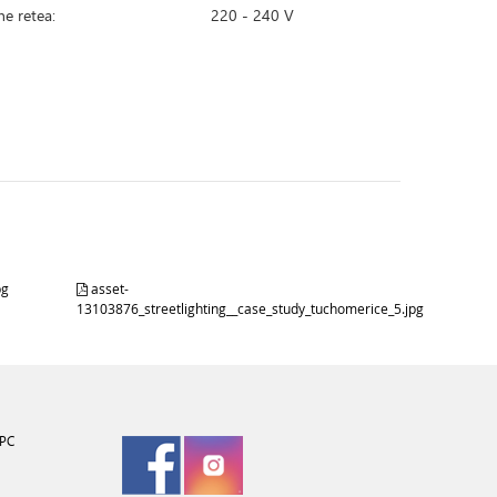
ne retea:
220 - 240 V
pg
asset-
13103876_streetlighting__case_study_tuchomerice_5.jpg
PC