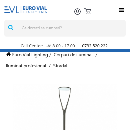
Call Center: L-V: 8
00
- 17
00
0732 520 222
Euro Vial Lighting
/
Corpuri de iluminat
/
Iluminat profesional
/
Stradal