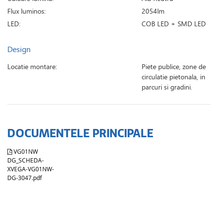
Flux luminos:
2054lm
LED:
COB LED + SMD LED
Design
Locatie montare:
Piete publice, zone de
circulatie pietonala, in
parcuri si gradini.
DOCUMENTELE PRINCIPALE
VG01NW
DG_SCHEDA-
XVEGA-VG01NW-
DG-3047.pdf