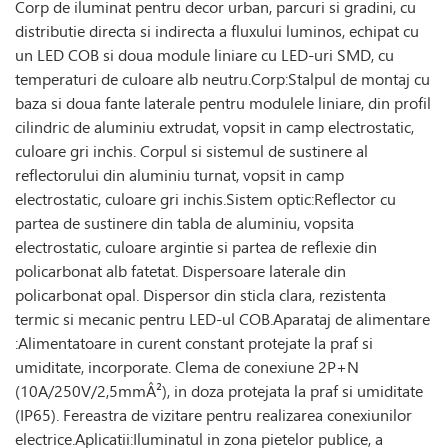
Corp de iluminat pentru decor urban, parcuri si gradini, cu
distributie directa si indirecta a fluxului luminos, echipat cu
un LED COB si doua module liniare cu LED-uri SMD, cu
temperaturi de culoare alb neutru.Corp:Stalpul de montaj cu
baza si doua fante laterale pentru modulele liniare, din profil
cilindric de aluminiu extrudat, vopsit in camp electrostatic,
culoare gri inchis. Corpul si sistemul de sustinere al
reflectorului din aluminiu turnat, vopsit in camp
electrostatic, culoare gri inchis.Sistem optic:Reflector cu
partea de sustinere din tabla de aluminiu, vopsita
electrostatic, culoare argintie si partea de reflexie din
policarbonat alb fatetat. Dispersoare laterale din
policarbonat opal. Dispersor din sticla clara, rezistenta
termic si mecanic pentru LED-ul COB.Aparataj de alimentare
:Alimentatoare in curent constant protejate la praf si
umiditate, incorporate. Clema de conexiune 2P+N
(10A/250V/2,5mmÂ²), in doza protejata la praf si umiditate
(IP65). Fereastra de vizitare pentru realizarea conexiunilor
electrice.Aplicatii:Iluminatul in zona pietelor publice, a