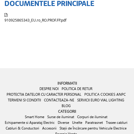
DOCUMENTELE PRINCIPALE
910925865343_EU.ro_RO.PROF.FP.pdf
INFORMATII
DESPRE NOI
POLITICA DE RETUR
PROTECTIA DATELOR CU CARACTER PERSONAL
POLITICA COOKIES
ANPC
TERMENI SI CONDITII
CONTACTEAZA-NE
SERVICII EURO VIAL LIGHTING
BLOG
CATEGORII
Smart Home
Surse de iluminat
Corpuri de iluminat
Echipamente si Aparataj Electric
Diverse
Unelte
Paratrasnet
Trasee cabluri
Cabluri & Conductori
Accesorii
Stații de Încărcare pentru Vehicule Electrice
Energie Verde