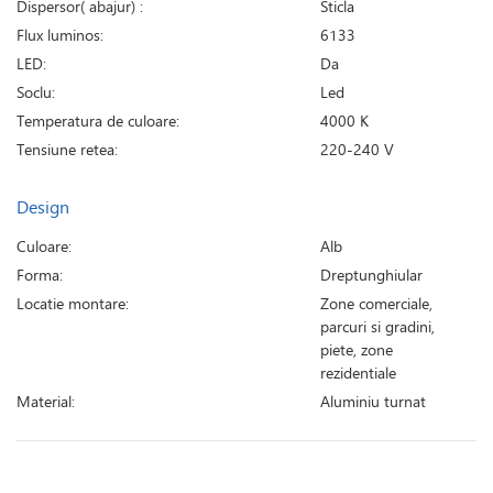
Dispersor( abajur) :
Sticla
Flux luminos:
6133
LED:
Da
Soclu:
Led
Temperatura de culoare:
4000 K
Tensiune retea:
220-240 V
Design
Culoare:
Alb
Forma:
Dreptunghiular
Locatie montare:
Zone comerciale,
parcuri si gradini,
piete, zone
rezidentiale
Material:
Aluminiu turnat