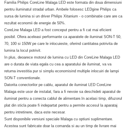
Familia Philips CoreLine Malaga LED este formata din doua dimensiuni
pentru iluminatul stradal urban. Ambele folosesc LEDgine Philips ca
sursa de lumina si un driver Philips Xitanium - o combinatie care are ca
rezultat economii de energie de 50%.
CoreLine Malaga LED a fost conceput pentru a fi cat mai eficient
posibil. Ofera aceleasi performante ca aparatele de iluminat SON-T 50,
70, 100 si 150W pe care le inlocuieste, oferind cantitatea potrivita de
lumina la locul potrivit.
In plus, deoarece motorul de lumina cu LED din CoreLine Malaga LED
are o durata de viata egala cu cea a aparatului de iluminat, va va
returna investitia pur si simplu economisind multiple inlocuiri de lampi
SON-T conventionale.
Datorita conectorilor pe cablu, aparatul de iluminat LED CoreLine
Malaga este usor de instalat, fara a fi nevoie sa deschideti aparatul de
iluminat pentru a conecta cablul de alimentare.In acelasi timp, difuzorul
plat din sticla poate fi indepartat pentru a permite accesul la aparataj
pentru intretinere, daca este necesar.
Sunt disponibile versiuni speciale Malaga cu optiuni suplimentare.
Acestea sunt fabricate doar la comanda si au un timp de livrare mai