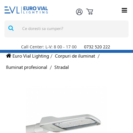
Call Center: L-V: 8
00
- 17
00
0732 520 222
Euro Vial Lighting
/
Corpuri de iluminat
/
Iluminat profesional
/
Stradal