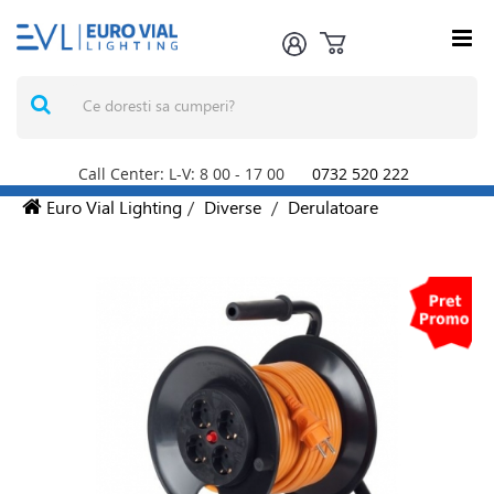
Call Center: L-V: 8
00
- 17
00
0732 520 222
Euro Vial Lighting
/
Diverse
/
Derulatoare