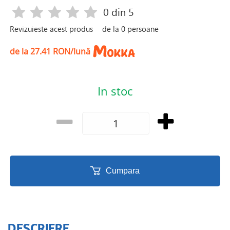
0
din 5
Revizuieste acest produs
de la
0
persoane
de la 27.41 RON/lună
In stoc
Cumpara
DESCRIERE