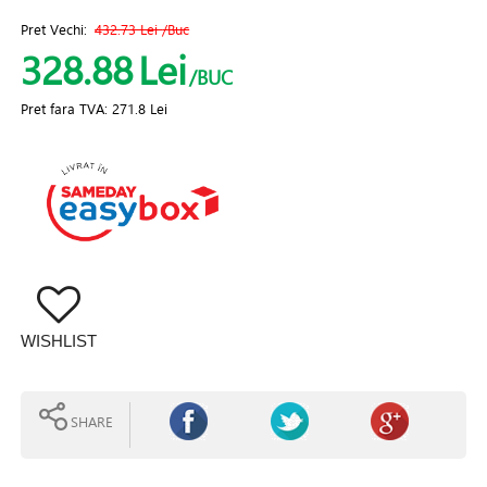
Pret Vechi:
432.73 Lei
/Buc
328.88
Lei
/BUC
Pret fara TVA:
271.8 Lei
WISHLIST
SHARE