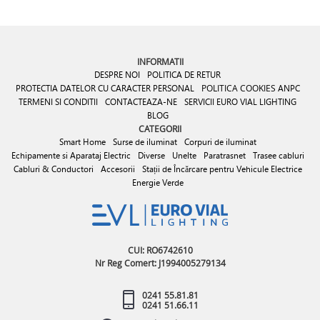
INFORMATII
DESPRE NOI
POLITICA DE RETUR
PROTECTIA DATELOR CU CARACTER PERSONAL
POLITICA COOKIES
ANPC
TERMENI SI CONDITII
CONTACTEAZA-NE
SERVICII EURO VIAL LIGHTING
BLOG
CATEGORII
Smart Home
Surse de iluminat
Corpuri de iluminat
Echipamente si Aparataj Electric
Diverse
Unelte
Paratrasnet
Trasee cabluri
Cabluri & Conductori
Accesorii
Stații de Încărcare pentru Vehicule Electrice
Energie Verde
CUI: RO6742610
Nr Reg Comert: J1994005279134
0241 55.81.81
0241 51.66.11