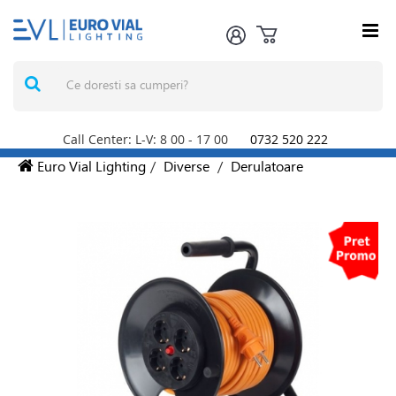
Call Center: L-V: 8
00
- 17
00
0732 520 222
Euro Vial Lighting
/
Diverse
/
Derulatoare