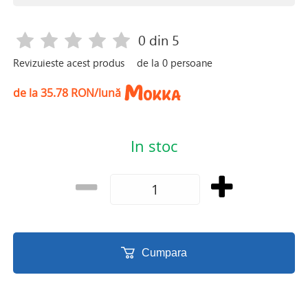
0
din 5
Revizuieste acest produs
de la
0
persoane
de la 35.78 RON/lună
In stoc
Cumpara