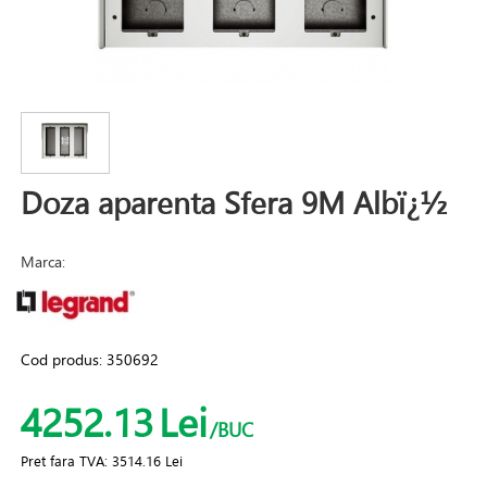
Doza aparenta Sfera 9M Albï¿½
Marca:
Cod produs:
350692
4252.13
Lei
/BUC
Pret fara TVA:
3514.16 Lei