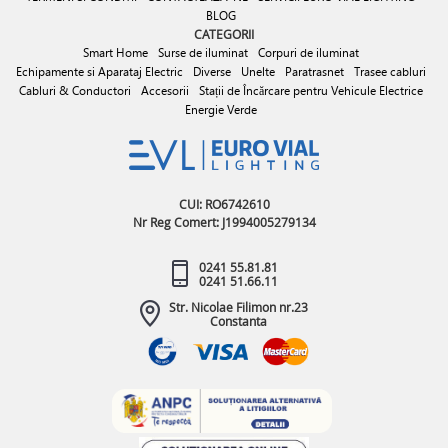
BLOG
CATEGORII
Smart Home
Surse de iluminat
Corpuri de iluminat
Echipamente si Aparataj Electric
Diverse
Unelte
Paratrasnet
Trasee cabluri
Cabluri & Conductori
Accesorii
Stații de Încărcare pentru Vehicule Electrice
Energie Verde
CUI: RO6742610
Nr Reg Comert: J1994005279134
0241 55.81.81
0241 51.66.11
Str. Nicolae Filimon nr.23
Constanta