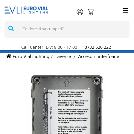
Call Center: L-V: 8
00
- 17
00
0732 520 222
Euro Vial Lighting
/
Diverse
/
Accesorii interfoane