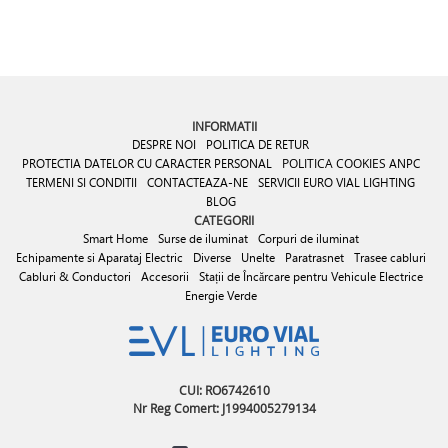
INFORMATII
DESPRE NOI
POLITICA DE RETUR
PROTECTIA DATELOR CU CARACTER PERSONAL
POLITICA COOKIES
ANPC
TERMENI SI CONDITII
CONTACTEAZA-NE
SERVICII EURO VIAL LIGHTING
BLOG
CATEGORII
Smart Home
Surse de iluminat
Corpuri de iluminat
Echipamente si Aparataj Electric
Diverse
Unelte
Paratrasnet
Trasee cabluri
Cabluri & Conductori
Accesorii
Stații de Încărcare pentru Vehicule Electrice
Energie Verde
CUI: RO6742610
Nr Reg Comert: J1994005279134