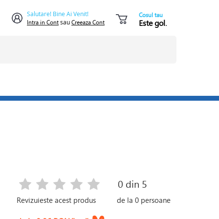
Salutare! Bine Ai Venit!
Cosul tau
Este gol.
Intra in Cont
sau
Creeaza Cont
0
din 5
Revizuieste acest produs
de la
0
persoane