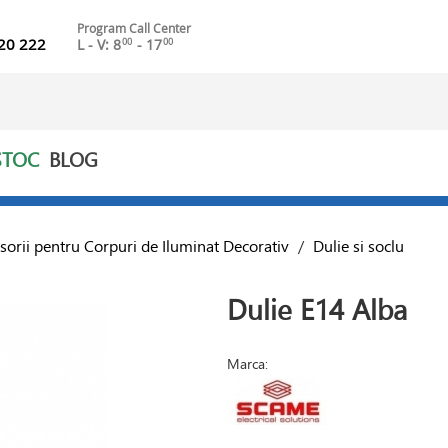
Program Call Center
20 222
L - V: 8
- 17
00
00
STOC
BLOG
sorii pentru Corpuri de Iluminat Decorativ
/
Dulie si soclu
Dulie E14 Alba
Marca: