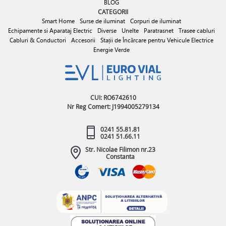
BLOG
CATEGORII
Smart Home
Surse de iluminat
Corpuri de iluminat
Echipamente si Aparataj Electric
Diverse
Unelte
Paratrasnet
Trasee cabluri
Cabluri & Conductori
Accesorii
Stații de Încărcare pentru Vehicule Electrice
Energie Verde
CUI: RO6742610
Nr Reg Comert: J1994005279134
0241 55.81.81
0241 51.66.11
Str. Nicolae Filimon nr.23
Constanta