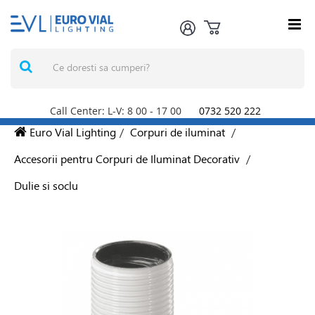
Call Center: L-V: 8
00
- 17
00
0732 520 222
Euro Vial Lighting
/
Corpuri de iluminat
/
Accesorii pentru Corpuri de Iluminat Decorativ
/
Dulie si soclu