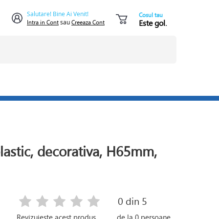
Salutare! Bine Ai Venit!
Cosul tau
Este gol.
Intra in Cont
sau
Creeaza Cont
lastic, decorativa, H65mm,
0
din 5
Revizuieste acest produs
de la
0
persoane