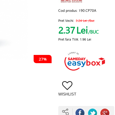
Cod produs:
190.CP70A
Pret Vechi:
3.24 Lei
/Buc
2.37
Lei
/BUC
Pret fara TVA:
1.96 Lei
27%
WISHLIST