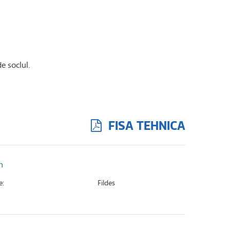
e soclul.
FISA TEHNICA
n
e:
Fildes