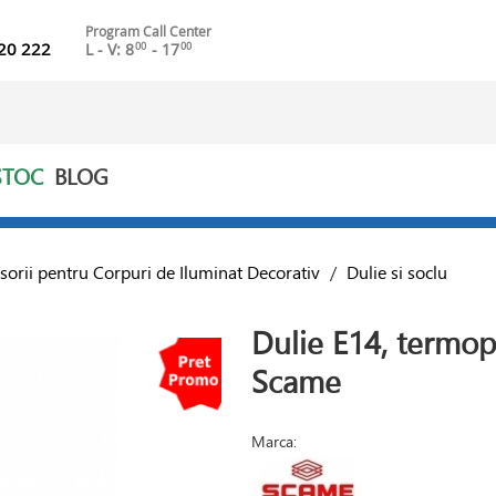
Program Call Center
20 222
L - V: 8
- 17
00
00
STOC
BLOG
sorii pentru Corpuri de Iluminat Decorativ
/
Dulie si soclu
Dulie E14, termop
Scame
Marca: