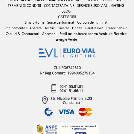
TERMENI SI CONDITII
CONTACTEAZA-NE
SERVICII EURO VIAL LIGHTING
BLOG
CATEGORII
Smart Home
Surse de iluminat
Corpuri de iluminat
Echipamente si Aparataj Electric
Diverse
Unelte
Paratrasnet
Trasee cabluri
Cabluri & Conductori
Accesorii
Stații de Încărcare pentru Vehicule Electrice
Energie Verde
CUI: RO6742610
Nr Reg Comert: J1994005279134
0241 55.81.81
0241 51.66.11
Str. Nicolae Filimon nr.23
Constanta