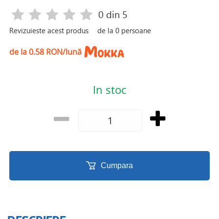
0
din 5
Revizuieste acest produs
de la
0
persoane
de la 0.58 RON/lună
In stoc
Cumpara