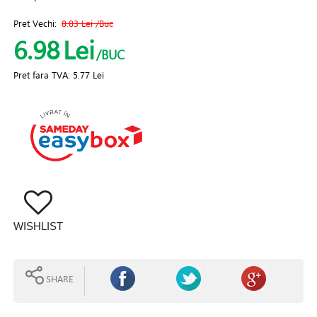
Pret Vechi:
8.83 Lei
/Buc
6.98
Lei
/BUC
Pret fara TVA:
5.77 Lei
WISHLIST
SHARE