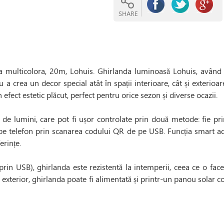
SHARE
a multicolora, 20m, Lohuis. Ghirlanda luminoasă Lohuis, având
a crea un decor special atât în spații interioare, cât și exterioare.
efect estetic plăcut, perfect pentru orice sezon și diverse ocazii.
 de lumini, care pot fi ușor controlate prin două metode: fie pri
e telefon prin scanarea codului QR de pe USB. Funcția smart adau
rințe.
in USB), ghirlanda este rezistentă la intemperii, ceea ce o face p
n exterior, ghirlanda poate fi alimentată și printr-un panou solar c