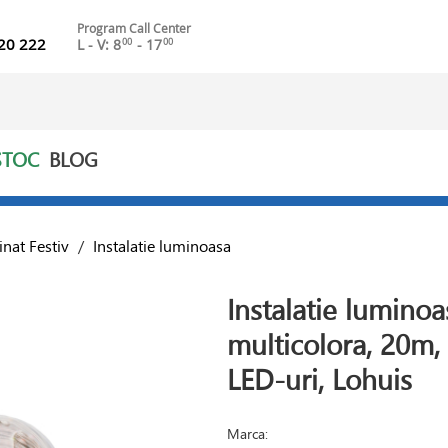
Program Call Center
20 222
L - V: 8
- 17
00
00
STOC
BLOG
inat Festiv
/
Instalatie luminoasa
Instalatie lumino
multicolora, 20m,
LED-uri, Lohuis
Marca: