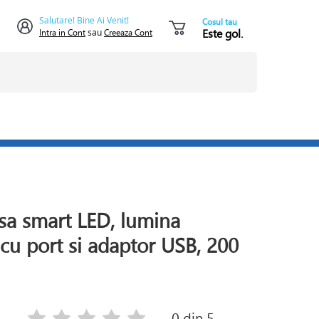
Salutare! Bine Ai Venit!
Cosul tau
Este gol.
Intra in Cont
sau
Creeaza Cont
asa smart LED, lumina
 cu port si adaptor USB, 200
0
din 5