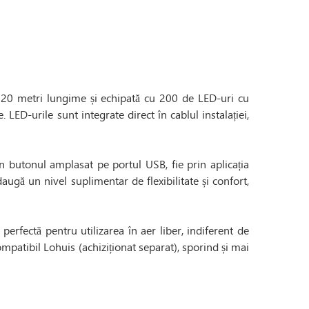
 20 metri lungime și echipată cu 200 de LED-uri cu
 LED-urile sunt integrate direct în cablul instalației,
n butonul amplasat pe portul USB, fie prin aplicația
gă un nivel suplimentar de flexibilitate și confort,
erfectă pentru utilizarea în aer liber, indiferent de
ompatibil Lohuis (achiziționat separat), sporind și mai