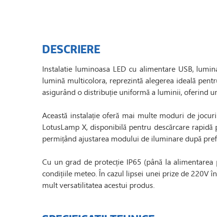
DESCRIERE
Instalatie luminoasa LED cu alimentare USB, lumin
lumină multicolora, reprezintă alegerea ideală pentru 
asigurând o distribuție uniformă a luminii, oferind un 
Această instalație oferă mai multe moduri de jocuri
LotusLamp X, disponibilă pentru descărcare rapidă p
permițând ajustarea modului de iluminare după prefe
Cu un grad de protecție IP65 (până la alimentarea pr
condițiile meteo. În cazul lipsei unei prize de 220V î
mult versatilitatea acestui produs.