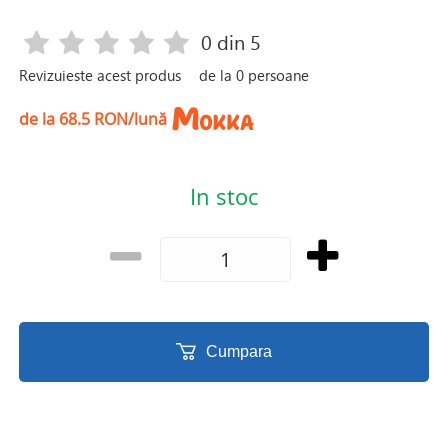
0
din 5
Revizuieste acest produs
de la
0
persoane
de la 68.5 RON/lună
In stoc
Cumpara