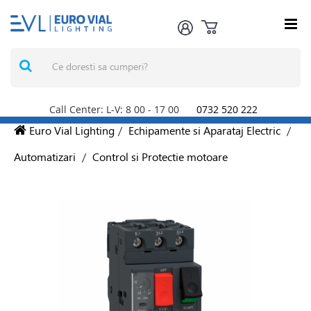
Call Center: L-V: 8
00
- 17
00
0732 520 222
Euro Vial Lighting
/
Echipamente si Aparataj Electric
/
Automatizari
/
Control si Protectie motoare