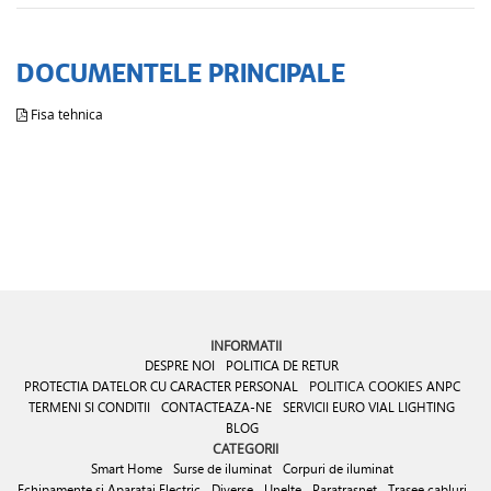
DOCUMENTELE PRINCIPALE
Fisa tehnica
INFORMATII
DESPRE NOI
POLITICA DE RETUR
PROTECTIA DATELOR CU CARACTER PERSONAL
POLITICA COOKIES
ANPC
TERMENI SI CONDITII
CONTACTEAZA-NE
SERVICII EURO VIAL LIGHTING
BLOG
CATEGORII
Smart Home
Surse de iluminat
Corpuri de iluminat
Echipamente si Aparataj Electric
Diverse
Unelte
Paratrasnet
Trasee cabluri