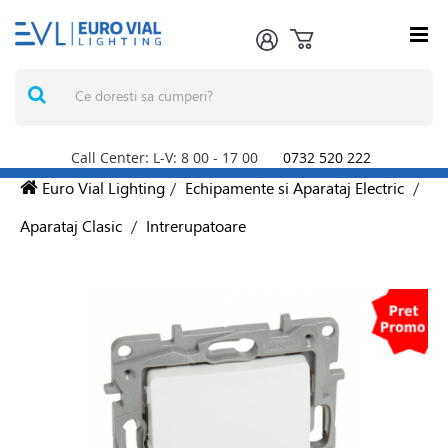
Call Center: L-V: 8
00
- 17
00
0732 520 222
Euro Vial Lighting
/
Echipamente si Aparataj Electric
/
Aparataj Clasic
/
Intrerupatoare