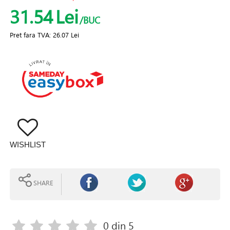
31.54
Lei
/BUC
Pret fara TVA:
26.07 Lei
WISHLIST
SHARE
0
din 5