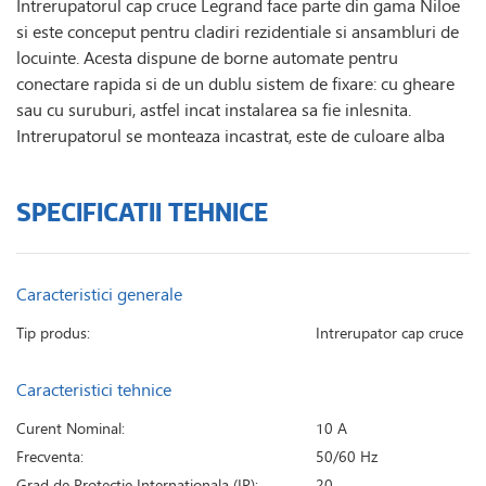
Intrerupatorul cap cruce Legrand face parte din gama Niloe
si este conceput pentru cladiri rezidentiale si ansambluri de
locuinte. Acesta dispune de borne automate pentru
conectare rapida si de un dublu sistem de fixare: cu gheare
sau cu suruburi, astfel incat instalarea sa fie inlesnita.
Intrerupatorul se monteaza incastrat, este de culoare alba
SPECIFICATII TEHNICE
Caracteristici generale
Tip produs:
Intrerupator cap cruce
Caracteristici tehnice
Curent Nominal:
10 A
Frecventa:
50/60 Hz
Grad de Protectie Internationala (IP):
20