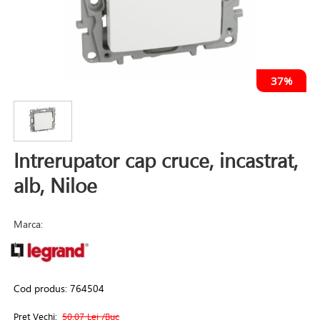
37%
Intrerupator cap cruce, incastrat,
alb, Niloe
Marca:
Cod produs:
764504
Pret Vechi:
50.07 Lei
/Buc