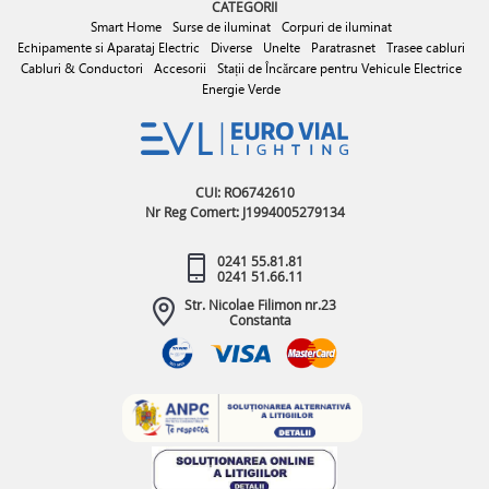
CATEGORII
Smart Home
Surse de iluminat
Corpuri de iluminat
Echipamente si Aparataj Electric
Diverse
Unelte
Paratrasnet
Trasee cabluri
Cabluri & Conductori
Accesorii
Stații de Încărcare pentru Vehicule Electrice
Energie Verde
CUI: RO6742610
Nr Reg Comert: J1994005279134
0241 55.81.81
0241 51.66.11
Str. Nicolae Filimon nr.23
Constanta