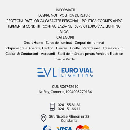
INFORMATII
DESPRE NOI
POLITICA DE RETUR
PROTECTIA DATELOR CU CARACTER PERSONAL
POLITICA COOKIES
ANPC
TERMENI SI CONDITII
CONTACTEAZA-NE
SERVICII EURO VIAL LIGHTING
BLOG
CATEGORII
Smart Home
Surse de iluminat
Corpuri de iluminat
Echipamente si Aparataj Electric
Diverse
Unelte
Paratrasnet
Trasee cabluri
Cabluri & Conductori
Accesorii
Stații de Încărcare pentru Vehicule Electrice
Energie Verde
CUI: RO6742610
Nr Reg Comert: J1994005279134
0241 55.81.81
0241 51.66.11
Str. Nicolae Filimon nr.23
Constanta