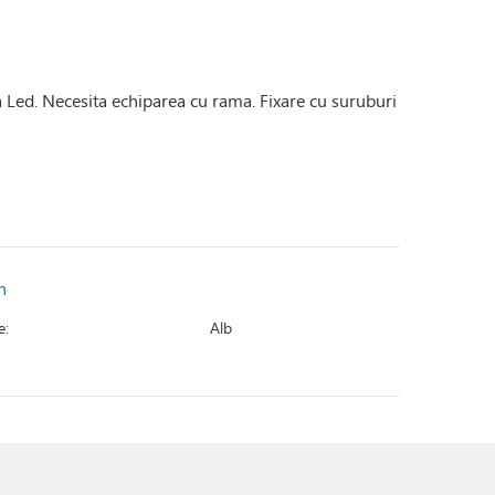
 Led. Necesita echiparea cu rama. Fixare cu suruburi
n
e:
Alb