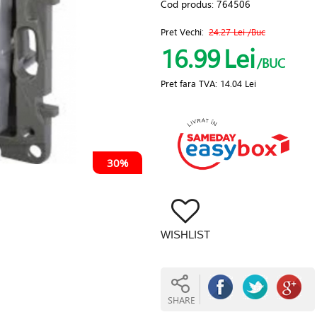
Cod produs:
764506
Pret Vechi:
24.27 Lei
/Buc
16.99
Lei
/BUC
Pret fara TVA:
14.04 Lei
30%
WISHLIST
SHARE