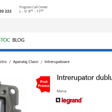
Program Call Center
20 222
L - V: 8
- 17
00
00
STOC
BLOG
ctric
/
Aparataj Clasic
/
Intrerupatoare
Intrerupator dubl
Marca: