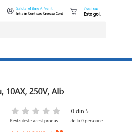
Salutare! Bine Ai Venit!
Cosul tau
Este gol.
Intra in Cont
sau
Creeaza Cont
u, 10AX, 250V, Alb
0
din 5
Revizuieste acest produs
de la
0
persoane