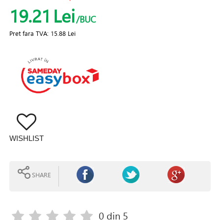
19.21
Lei
/BUC
Pret fara TVA:
15.88 Lei
WISHLIST
SHARE
0
din 5