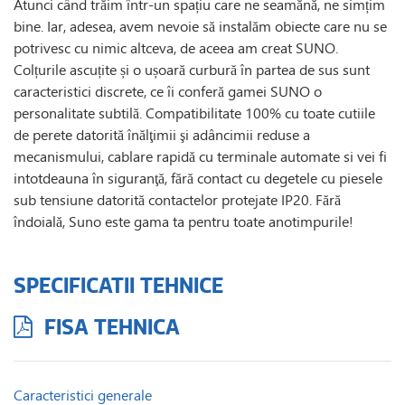
Atunci când trăim într-un spațiu care ne seamănă, ne simțim
bine. Iar, adesea, avem nevoie să instalăm obiecte care nu se
potrivesc cu nimic altceva, de aceea am creat SUNO.
Colțurile ascuțite și o ușoară curbură în partea de sus sunt
caracteristici discrete, ce îi conferă gamei SUNO o
personalitate subtilă. Compatibilitate 100% cu toate cutiile
de perete datorită înălţimii şi adâncimii reduse a
mecanismului, cablare rapidă cu terminale automate si vei fi
intotdeauna în siguranţă, fără contact cu degetele cu piesele
sub tensiune datorită contactelor protejate IP20. Fără
îndoială, Suno este gama ta pentru toate anotimpurile!
SPECIFICATII TEHNICE
FISA TEHNICA
Caracteristici generale