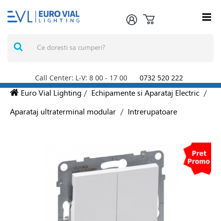
Call Center: L-V: 8
00
- 17
00
0732 520 222
Euro Vial Lighting
/
Echipamente si Aparataj Electric
/
Aparataj ultraterminal modular
/
Intrerupatoare