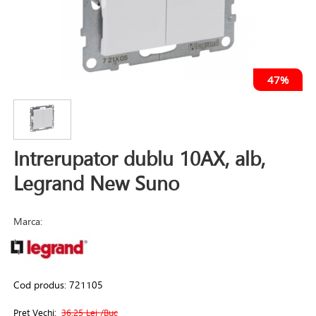
47%
Intrerupator dublu 10AX, alb,
Legrand New Suno
Marca:
Cod produs:
721105
Pret Vechi:
36.25 Lei
/Buc