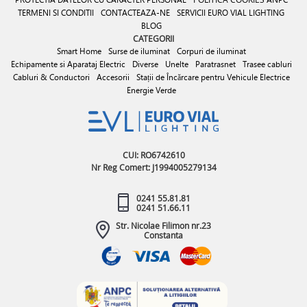
TERMENI SI CONDITII
CONTACTEAZA-NE
SERVICII EURO VIAL LIGHTING
BLOG
CATEGORII
Smart Home
Surse de iluminat
Corpuri de iluminat
Echipamente si Aparataj Electric
Diverse
Unelte
Paratrasnet
Trasee cabluri
Cabluri & Conductori
Accesorii
Stații de Încărcare pentru Vehicule Electrice
Energie Verde
CUI: RO6742610
Nr Reg Comert: J1994005279134
0241 55.81.81
0241 51.66.11
Str. Nicolae Filimon nr.23
Constanta