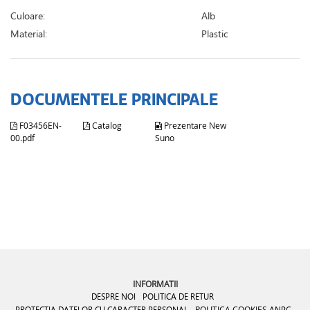
Culoare:
Alb
Material:
Plastic
DOCUMENTELE PRINCIPALE
F03456EN-
Catalog
Prezentare New
00.pdf
Suno
INFORMATII
DESPRE NOI
POLITICA DE RETUR
PROTECTIA DATELOR CU CARACTER PERSONAL
POLITICA COOKIES
ANPC