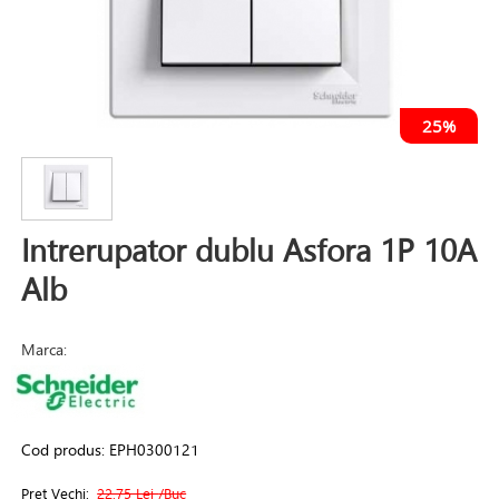
25%
Intrerupator dublu Asfora 1P 10A
Alb
Marca:
Cod produs:
EPH0300121
Pret Vechi:
22.75 Lei
/Buc