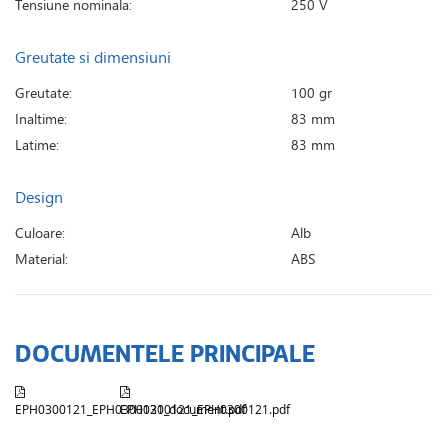
Tensiune nominala:
250 V
Greutate si dimensiuni
Greutate:
100 gr
Inaltime:
83 mm
Latime:
83 mm
Design
Culoare:
Alb
Material:
ABS
DOCUMENTELE PRINCIPALE
EPH0300121_EPH0300121_document.pdf
EPH0300121_EPH0300121.pdf