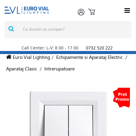
Call Center: L-V: 8
00
- 17
00
0732 520 222
Euro Vial Lighting
/
Echipamente si Aparataj Electric
/
Aparataj Clasic
/
Intrerupatoare