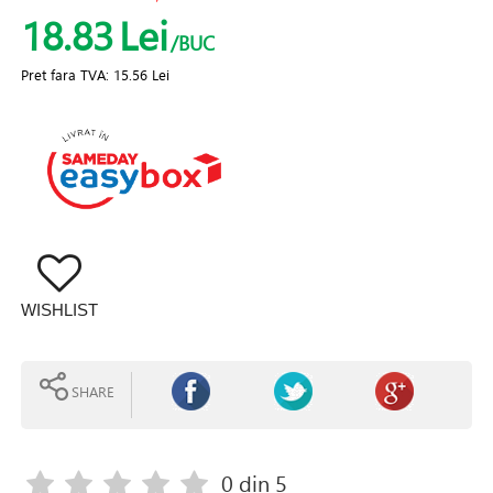
18.83
Lei
/BUC
Pret fara TVA:
15.56 Lei
WISHLIST
SHARE
0
din 5