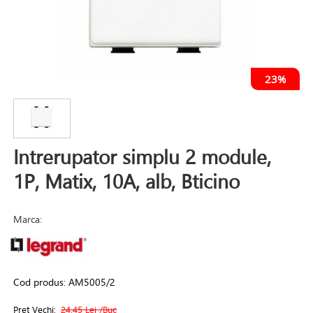
23%
Intrerupator simplu 2 module,
1P, Matix, 10A, alb, Bticino
Marca:
Cod produs:
AM5005/2
Pret Vechi:
24.45 Lei
/Buc