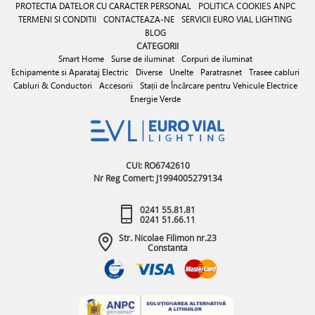
PROTECTIA DATELOR CU CARACTER PERSONAL
POLITICA COOKIES
ANPC
TERMENI SI CONDITII
CONTACTEAZA-NE
SERVICII EURO VIAL LIGHTING
BLOG
CATEGORII
Smart Home
Surse de iluminat
Corpuri de iluminat
Echipamente si Aparataj Electric
Diverse
Unelte
Paratrasnet
Trasee cabluri
Cabluri & Conductori
Accesorii
Stații de Încărcare pentru Vehicule Electrice
Energie Verde
CUI: RO6742610
Nr Reg Comert: J1994005279134
0241 55.81.81
0241 51.66.11
Str. Nicolae Filimon nr.23
Constanta