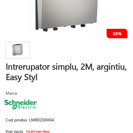
38%
Intrerupator simplu, 2M, argintiu,
Easy Styl
Marca:
Cod produs:
LMR0200004
Pret Vechi:
13.81 Lei
/Buc