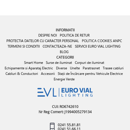
INFORMATII
DESPRE NOI
POLITICA DE RETUR
PROTECTIA DATELOR CU CARACTER PERSONAL
POLITICA COOKIES
ANPC
TERMENI SI CONDITII
CONTACTEAZA-NE
SERVICII EURO VIAL LIGHTING
BLOG
CATEGORII
Smart Home
Surse de iluminat
Corpuri de iluminat
Echipamente si Aparataj Electric
Diverse
Unelte
Paratrasnet
Trasee cabluri
Cabluri & Conductori
Accesorii
Stații de Încărcare pentru Vehicule Electrice
Energie Verde
CUI: RO6742610
Nr Reg Comert: J1994005279134
0241 55.81.81
0241 51.66.11