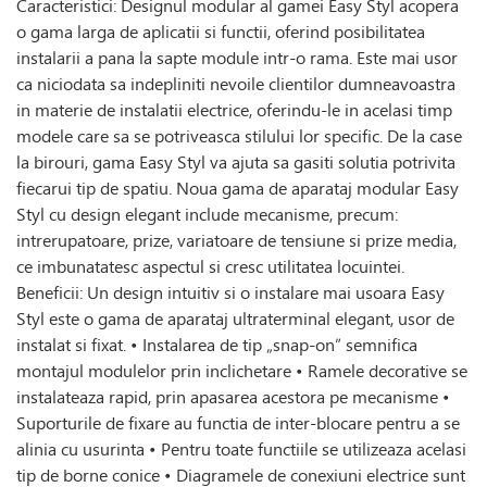
Caracteristici: Designul modular al gamei Easy Styl acopera
o gama larga de aplicatii si functii, oferind posibilitatea
instalarii a pana la sapte module intr-o rama. Este mai usor
ca niciodata sa indepliniti nevoile clientilor dumneavoastra
in materie de instalatii electrice, oferindu-le in acelasi timp
modele care sa se potriveasca stilului lor specific. De la case
la birouri, gama Easy Styl va ajuta sa gasiti solutia potrivita
fiecarui tip de spatiu. Noua gama de aparataj modular Easy
Styl cu design elegant include mecanisme, precum:
intrerupatoare, prize, variatoare de tensiune si prize media,
ce imbunatatesc aspectul si cresc utilitatea locuintei.
Beneficii: Un design intuitiv si o instalare mai usoara Easy
Styl este o gama de aparataj ultraterminal elegant, usor de
instalat si fixat. • Instalarea de tip „snap-on” semnifica
montajul modulelor prin inclichetare • Ramele decorative se
instalateaza rapid, prin apasarea acestora pe mecanisme •
Suporturile de fixare au functia de inter-blocare pentru a se
alinia cu usurinta • Pentru toate functiile se utilizeaza acelasi
tip de borne conice • Diagramele de conexiuni electrice sunt