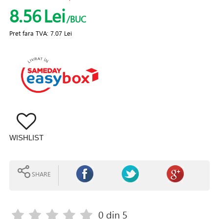
8.56
Lei
/BUC
Pret fara TVA:
7.07 Lei
WISHLIST
SHARE
0
din 5