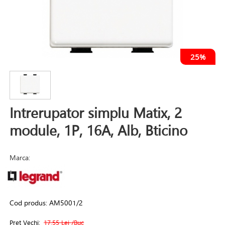
25%
Intrerupator simplu Matix, 2
module, 1P, 16A, Alb, Bticino
Marca:
Cod produs:
AM5001/2
Pret Vechi:
17.55 Lei
/Buc