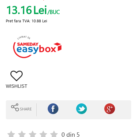
13.16
Lei
/BUC
Pret fara TVA:
10.88 Lei
WISHLIST
SHARE
0
din 5