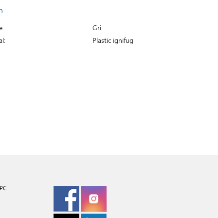
n
e:
Gri
l:
Plastic ignifug
PC