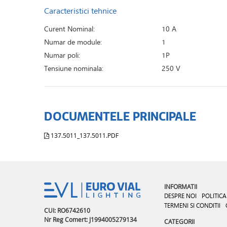
Caracteristici tehnice
Curent Nominal:
10 A
Numar de module:
1
Numar poli:
1P
Tensiune nominala:
250 V
DOCUMENTELE PRINCIPALE
137.5011_137.5011.PDF
INFORMATII
DESPRE NOI
POLITICA
TERMENI SI CONDITII
CUI: RO6742610
Nr Reg Comert: J1994005279134
CATEGORII