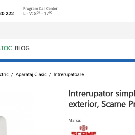
Program Call Center
20 222
L - V: 8
- 17
00
00
STOC
BLOG
ctric
/
Aparataj Clasic
/
Intrerupatoare
Intrerupator simp
exterior, Scame P
Marca: