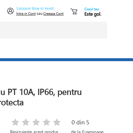
Salutare! Bine Ai Venit!
Cosul tau
Este gol.
Intra in Cont
sau
Creeaza Cont
lu PT 10A, IP66, pentru
rotecta
0
din 5
Revizuieste acest produs
de la
0
persoane