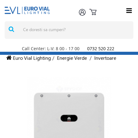
Call Center: L-V: 8
00
- 17
00
0732 520 222
Euro Vial Lighting
/
Energie Verde
/
Invertoare