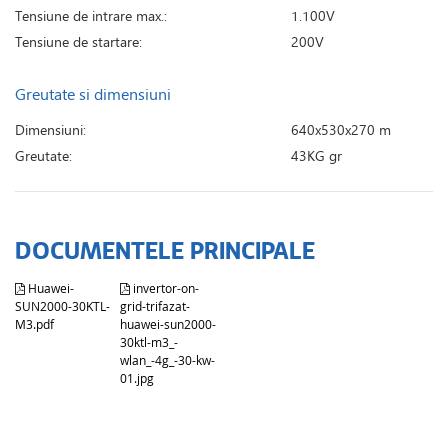
Tensiune de intrare max.:
1.100V
Tensiune de startare:
200V
Greutate si dimensiuni
Dimensiuni:
640x530x270 m
Greutate:
43KG gr
DOCUMENTELE PRINCIPALE
Huawei-
invertor-on-
SUN2000-30KTL-
grid-trifazat-
M3.pdf
huawei-sun2000-
30ktl-m3_-
wlan_-4g_-30-kw-
01.jpg