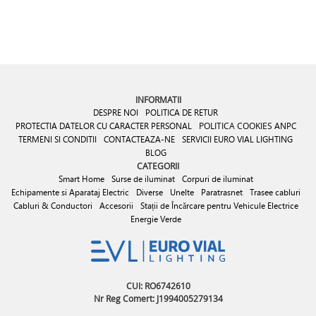
INFORMATII
DESPRE NOI
POLITICA DE RETUR
PROTECTIA DATELOR CU CARACTER PERSONAL
POLITICA COOKIES
ANPC
TERMENI SI CONDITII
CONTACTEAZA-NE
SERVICII EURO VIAL LIGHTING
BLOG
CATEGORII
Smart Home
Surse de iluminat
Corpuri de iluminat
Echipamente si Aparataj Electric
Diverse
Unelte
Paratrasnet
Trasee cabluri
Cabluri & Conductori
Accesorii
Stații de Încărcare pentru Vehicule Electrice
Energie Verde
CUI: RO6742610
Nr Reg Comert: J1994005279134