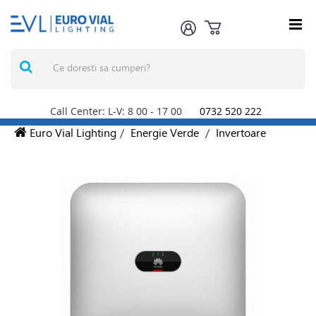
Call Center: L-V: 8
00
- 17
00
0732 520 222
Euro Vial Lighting
/
Energie Verde
/
Invertoare