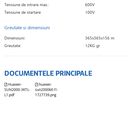
Tensiune de intrare max.:
600V
Tensiune de startare:
100V
Greutate si dimensiuni
Dimensiuni:
365x365x156 m
Greutate:
12KG gr
DOCUMENTELE PRINCIPALE
Huawei-
huawei-
SUN2000-3KTL-
sun2000ktl-l1-
L1.pdf
1727739.png