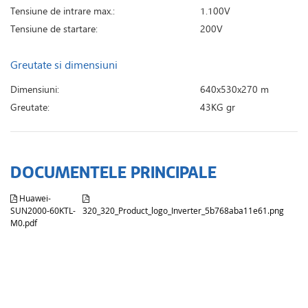
Tensiune de intrare max.:
1.100V
Tensiune de startare:
200V
Greutate si dimensiuni
Dimensiuni:
640x530x270 m
Greutate:
43KG gr
DOCUMENTELE PRINCIPALE
Huawei-
SUN2000-60KTL-
320_320_Product_logo_Inverter_5b768aba11e61.png
M0.pdf