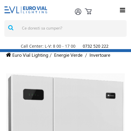
Call Center: L-V: 8
00
- 17
00
0732 520 222
Euro Vial Lighting
/
Energie Verde
/
Invertoare