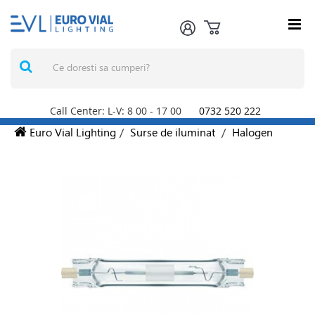
Call Center: L-V: 8
00
- 17
00
0732 520 222
Euro Vial Lighting
/
Surse de iluminat
/
Halogen