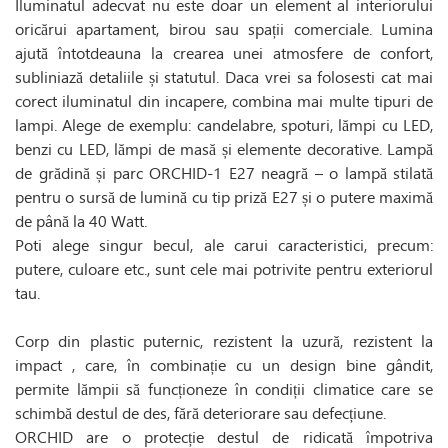
Iluminatul adecvat nu este doar un element al interiorului
oricărui apartament, birou sau spații comerciale. Lumina
ajută întotdeauna la crearea unei atmosfere de confort,
subliniază detaliile și statutul. Daca vrei sa folosesti cat mai
corect iluminatul din incapere, combina mai multe tipuri de
lampi. Alege de exemplu: candelabre, spoturi, lămpi cu LED,
benzi cu LED, lămpi de masă și elemente decorative. Lampă
de grădină și parc ORCHID-1 E27 neagră – o lampă stilată
pentru o sursă de lumină cu tip priză E27 și o putere maximă
de până la 40 Watt.
Poti alege singur becul, ale carui caracteristici, precum:
putere, culoare etc., sunt cele mai potrivite pentru exteriorul
tau.
Corp din plastic puternic, rezistent la uzură, rezistent la
impact , care, în combinație cu un design bine gândit,
permite lămpii să funcționeze în condiții climatice care se
schimbă destul de des, fără deteriorare sau defecțiune.
ORCHID are o protecție destul de ridicată împotriva