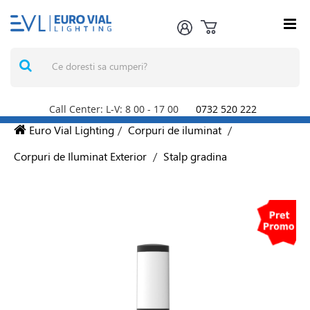
Call Center: L-V: 8
00
- 17
00
0732 520 222
Euro Vial Lighting
/
Corpuri de iluminat
/
Corpuri de Iluminat Exterior
/
Stalp gradina