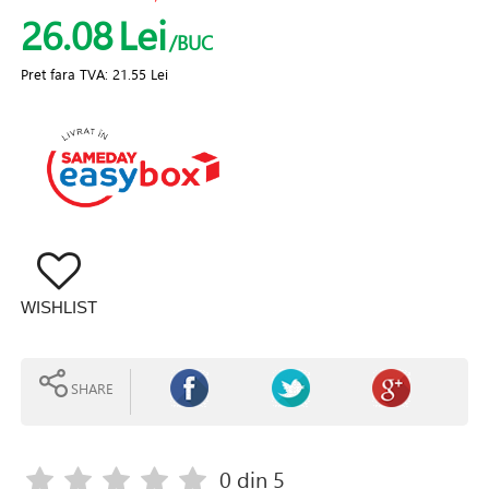
26.08
Lei
/BUC
Pret fara TVA:
21.55 Lei
WISHLIST
SHARE
0
din 5