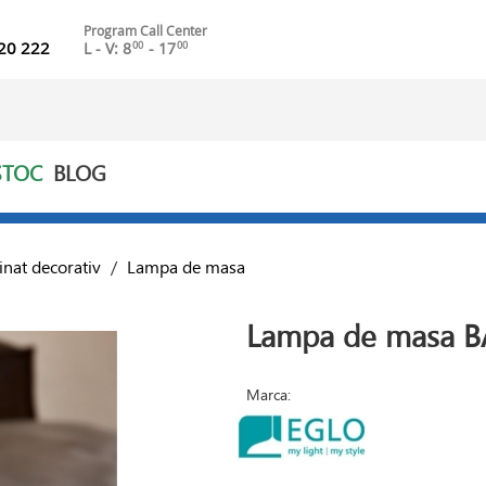
Program Call Center
20 222
L - V: 8
- 17
00
00
STOC
BLOG
inat decorativ
/
Lampa de masa
Lampa de masa 
Marca: