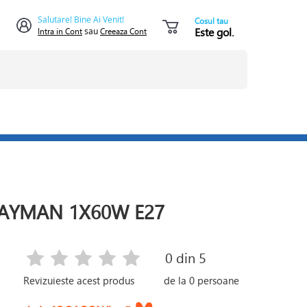
Salutare! Bine Ai Venit!
Cosul tau
Este gol.
Intra in Cont
sau
Creeaza Cont
BAYMAN 1X60W E27
0
din 5
Revizuieste acest produs
de la
0
persoane