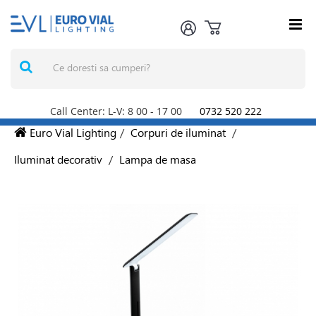
Call Center: L-V: 8
00
- 17
00
0732 520 222
Euro Vial Lighting
/
Corpuri de iluminat
/
Iluminat decorativ
/
Lampa de masa