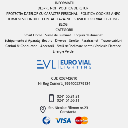
INFORMATII
DESPRE NOI
POLITICA DE RETUR
PROTECTIA DATELOR CU CARACTER PERSONAL
POLITICA COOKIES
ANPC
TERMENI SI CONDITII
CONTACTEAZA-NE
SERVICII EURO VIAL LIGHTING
BLOG
CATEGORII
Smart Home
Surse de iluminat
Corpuri de iluminat
Echipamente si Aparataj Electric
Diverse
Unelte
Paratrasnet
Trasee cabluri
Cabluri & Conductori
Accesorii
Stații de Încărcare pentru Vehicule Electrice
Energie Verde
CUI: RO6742610
Nr Reg Comert: J1994005279134
0241 55.81.81
0241 51.66.11
Str. Nicolae Filimon nr.23
Constanta