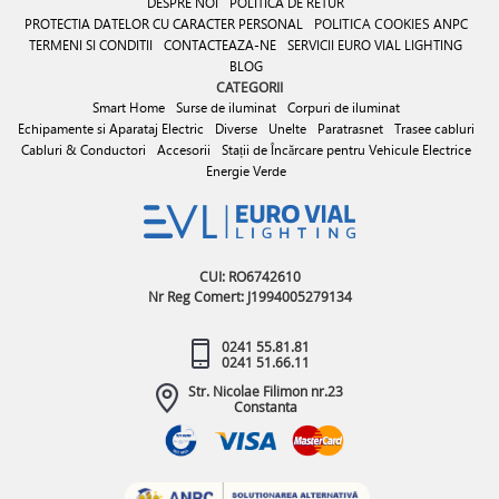
DESPRE NOI
POLITICA DE RETUR
PROTECTIA DATELOR CU CARACTER PERSONAL
POLITICA COOKIES
ANPC
TERMENI SI CONDITII
CONTACTEAZA-NE
SERVICII EURO VIAL LIGHTING
BLOG
CATEGORII
Smart Home
Surse de iluminat
Corpuri de iluminat
Echipamente si Aparataj Electric
Diverse
Unelte
Paratrasnet
Trasee cabluri
Cabluri & Conductori
Accesorii
Stații de Încărcare pentru Vehicule Electrice
Energie Verde
CUI: RO6742610
Nr Reg Comert: J1994005279134
0241 55.81.81
0241 51.66.11
Str. Nicolae Filimon nr.23
Constanta