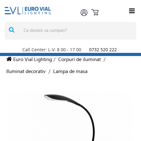
Call Center: L-V: 8
00
- 17
00
0732 520 222
Euro Vial Lighting
/
Corpuri de iluminat
/
Iluminat decorativ
/
Lampa de masa