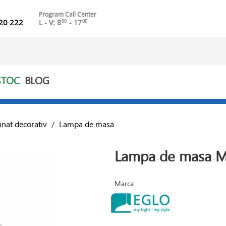
Program Call Center
20 222
L - V: 8
- 17
00
00
STOC
BLOG
inat decorativ
/
Lampa de masa
Lampa de masa M
Marca: