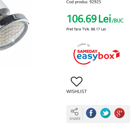
Cod produs:
92925
106.69
Lei
/BUC
Pret fara TVA:
88.17 Lei
WISHLIST
SHARE