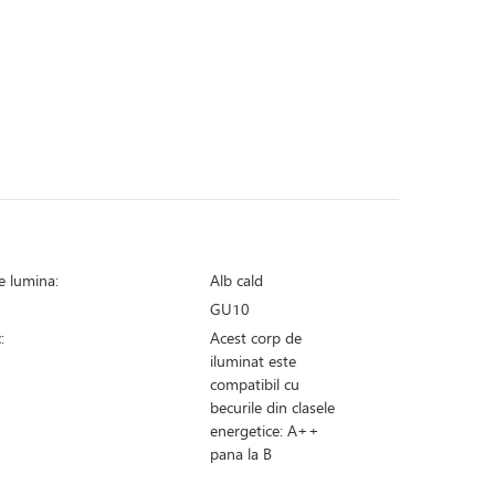
i
e lumina:
Alb cald
GU10
:
Acest corp de
iluminat este
compatibil cu
becurile din clasele
energetice: A++
pana la B