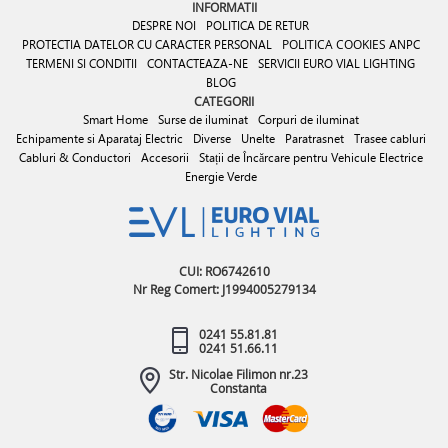
INFORMATII
DESPRE NOI
POLITICA DE RETUR
PROTECTIA DATELOR CU CARACTER PERSONAL
POLITICA COOKIES
ANPC
TERMENI SI CONDITII
CONTACTEAZA-NE
SERVICII EURO VIAL LIGHTING
BLOG
CATEGORII
Smart Home
Surse de iluminat
Corpuri de iluminat
Echipamente si Aparataj Electric
Diverse
Unelte
Paratrasnet
Trasee cabluri
Cabluri & Conductori
Accesorii
Stații de Încărcare pentru Vehicule Electrice
Energie Verde
CUI: RO6742610
Nr Reg Comert: J1994005279134
0241 55.81.81
0241 51.66.11
Str. Nicolae Filimon nr.23
Constanta