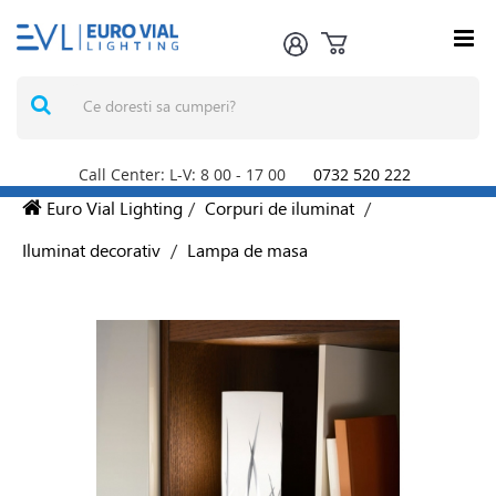
Call Center: L-V: 8
00
- 17
00
0732 520 222
Euro Vial Lighting
/
Corpuri de iluminat
/
Iluminat decorativ
/
Lampa de masa