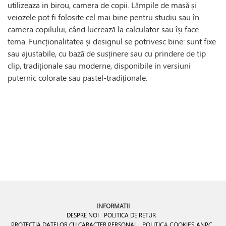
utilizeaza in birou, camera de copii. Lămpile de masă și
veiozele pot fi folosite cel mai bine pentru studiu sau în
camera copilului, când lucrează la calculator sau își face
tema. Funcționalitatea și designul se potrivesc bine: sunt fixe
sau ajustabile, cu bază de susținere sau cu prindere de tip
clip, tradiționale sau moderne, disponibile in versiuni
puternic colorate sau pastel-tradiționale.
INFORMATII
DESPRE NOI
POLITICA DE RETUR
PROTECTIA DATELOR CU CARACTER PERSONAL
POLITICA COOKIES
ANPC