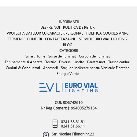
INFORMATII
DESPRE NOI
POLITICA DE RETUR
PROTECTIA DATELOR CU CARACTER PERSONAL
POLITICA COOKIES
ANPC
TERMENI SI CONDITII
CONTACTEAZA-NE
SERVICII EURO VIAL LIGHTING
BLOG
CATEGORII
Smart Home
Surse de iluminat
Corpuri de iluminat
Echipamente si Aparataj Electric
Diverse
Unelte
Paratrasnet
Trasee cabluri
Cabluri & Conductori
Accesorii
Stații de Încărcare pentru Vehicule Electrice
Energie Verde
CUI: RO6742610
Nr Reg Comert: J1994005279134
0241 55.81.81
0241 51.66.11
Str. Nicolae Filimon nr.23