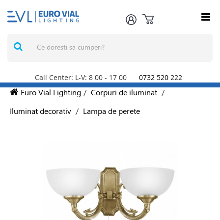
Call Center: L-V: 8
00
- 17
00
0732 520 222
Euro Vial Lighting
/
Corpuri de iluminat
/
Iluminat decorativ
/
Lampa de perete