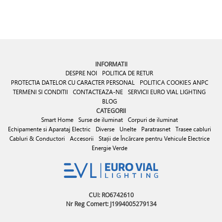
INFORMATII
DESPRE NOI
POLITICA DE RETUR
PROTECTIA DATELOR CU CARACTER PERSONAL
POLITICA COOKIES
ANPC
TERMENI SI CONDITII
CONTACTEAZA-NE
SERVICII EURO VIAL LIGHTING
BLOG
CATEGORII
Smart Home
Surse de iluminat
Corpuri de iluminat
Echipamente si Aparataj Electric
Diverse
Unelte
Paratrasnet
Trasee cabluri
Cabluri & Conductori
Accesorii
Stații de Încărcare pentru Vehicule Electrice
Energie Verde
CUI: RO6742610
Nr Reg Comert: J1994005279134