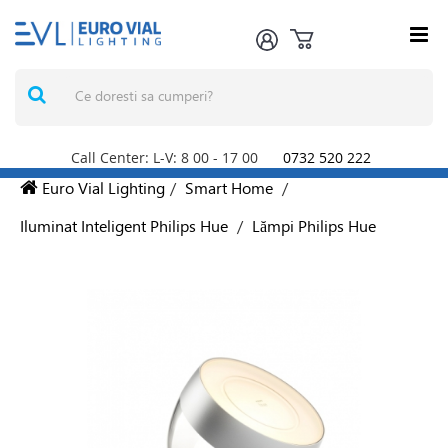
Call Center: L-V: 8
00
- 17
00
0732 520 222
Euro Vial Lighting
/
Smart Home
/
Iluminat Inteligent Philips Hue
/
Lămpi Philips Hue