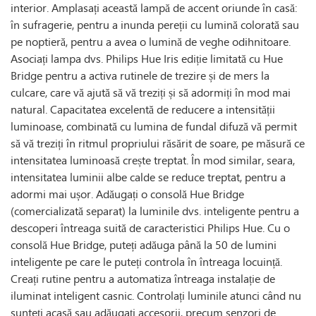
interior. Amplasați această lampă de accent oriunde în casă:
în sufragerie, pentru a inunda pereții cu lumină colorată sau
pe noptieră, pentru a avea o lumină de veghe odihnitoare.
Asociați lampa dvs. Philips Hue Iris ediție limitată cu Hue
Bridge pentru a activa rutinele de trezire și de mers la
culcare, care vă ajută să vă treziți și să adormiți în mod mai
natural. Capacitatea excelentă de reducere a intensității
luminoase, combinată cu lumina de fundal difuză vă permit
să vă treziți în ritmul propriului răsărit de soare, pe măsură ce
intensitatea luminoasă crește treptat. În mod similar, seara,
intensitatea luminii albe calde se reduce treptat, pentru a
adormi mai ușor. Adăugați o consolă Hue Bridge
(comercializată separat) la luminile dvs. inteligente pentru a
descoperi întreaga suită de caracteristici Philips Hue. Cu o
consolă Hue Bridge, puteți adăuga până la 50 de lumini
inteligente pe care le puteți controla în întreaga locuință.
Creați rutine pentru a automatiza întreaga instalație de
iluminat inteligent casnic. Controlați luminile atunci când nu
sunteți acasă sau adăugați accesorii, precum senzori de