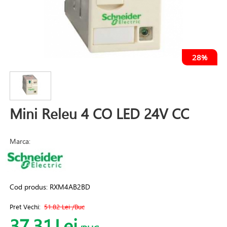
28%
Mini Releu 4 CO LED 24V CC
Marca:
Cod produs:
RXM4AB2BD
Pret Vechi:
51.82 Lei
/Buc
37.31
Lei