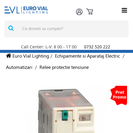
Call Center: L-V: 8
00
- 17
00
0732 520 222
Euro Vial Lighting
/
Echipamente si Aparataj Electric
/
Automatizari
/
Relee protectie tensiune