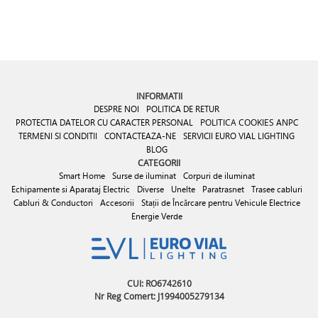
INFORMATII
DESPRE NOI
POLITICA DE RETUR
PROTECTIA DATELOR CU CARACTER PERSONAL
POLITICA COOKIES
ANPC
TERMENI SI CONDITII
CONTACTEAZA-NE
SERVICII EURO VIAL LIGHTING
BLOG
CATEGORII
Smart Home
Surse de iluminat
Corpuri de iluminat
Echipamente si Aparataj Electric
Diverse
Unelte
Paratrasnet
Trasee cabluri
Cabluri & Conductori
Accesorii
Stații de Încărcare pentru Vehicule Electrice
Energie Verde
CUI: RO6742610
Nr Reg Comert: J1994005279134