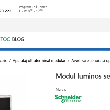
Program Call Center
20 222
L - V: 8
- 17
00
00
STOC
BLOG
ctric
/
Aparataj ultraterminal modular
/
Avertizare sonora si op
Modul luminos s
Marca: