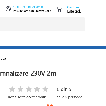
Salutare! Bine Ai Venit!
Cosul tau
Este gol.
Intra in Cont
sau
Creeaza Cont
tica
emnalizare 230V 2m
0
din 5
Revizuieste acest produs
de la
0
persoane