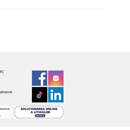
PC
atrasnet