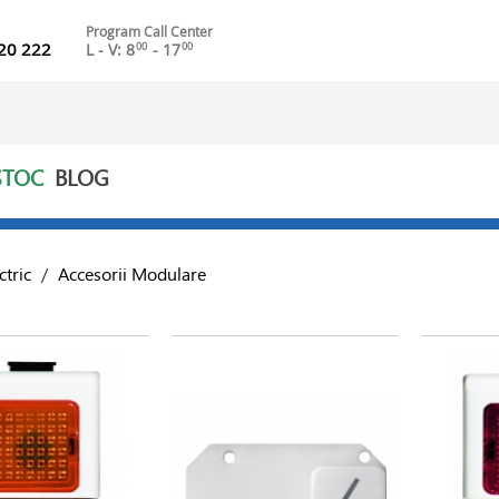
Program Call Center
20 222
L - V: 8
- 17
00
00
STOC
BLOG
ctric
/
Accesorii Modulare