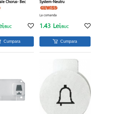
ale Chorus- Bec
System-Neutru
La comanda
ei
1.43
Lei
/BUC
/BUC
Cumpara
Cumpara