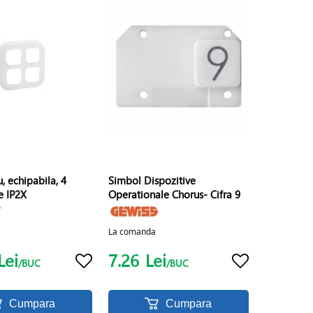
u, echipabila, 4
Simbol Dispozitive
 IP2X
Operationale Chorus- Cifra 9
La comanda
Lei
7.26
Lei
/BUC
/BUC
Cumpara
Cumpara