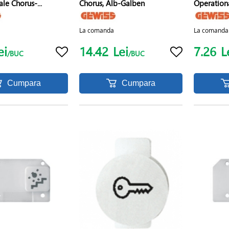
le Chorus-...
Chorus, Alb-Galben
Operation
La comanda
La comanda
ei
14.42
Lei
7.26
L
/BUC
/BUC
Cumpara
Cumpara