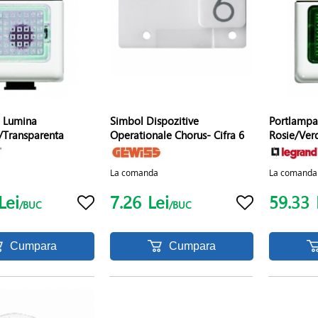
 Lumina
Simbol Dispozitive
Portlampa
u/Transparenta
Operationale Chorus- Cifra 6
Rosie/Ver
La comanda
La comanda
Lei
7.26
Lei
59.33
/BUC
/BUC
Cumpara
Cumpara