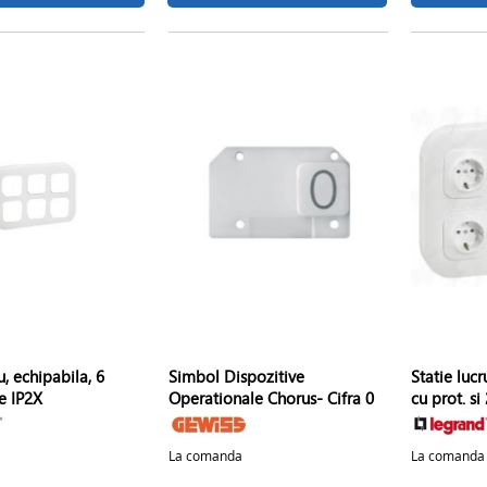
u, echipabila, 6
Simbol Dispozitive
Statie luc
e IP2X
Operationale Chorus- Cifra 0
cu prot. si
La comanda
La comanda