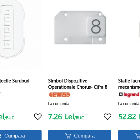
otectie Suruburi
Simbol Dispozitive
Statie lucr
Operationale Chorus- Cifra 8
mecanisme
La comanda
La comanda
ei
7.26
Lei
52.82
/BUC
/BUC
Cumpara
Cumpara