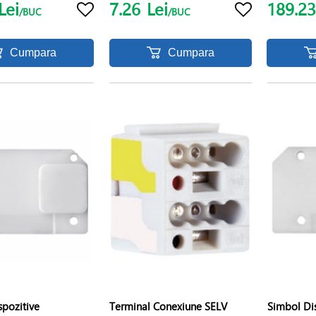
Lei
7.26
Lei
189.2
/BUC
/BUC
Cumpara
Cumpara
spozitive
Terminal Conexiune SELV
Simbol Di