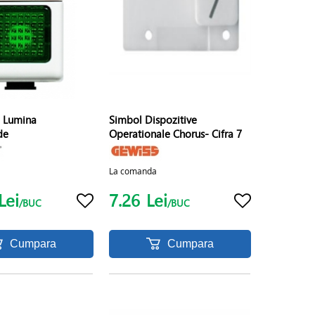
 Lumina
Simbol Dispozitive
de
Operationale Chorus- Cifra 7
La comanda
Lei
7.26
Lei
/BUC
/BUC
Cumpara
Cumpara