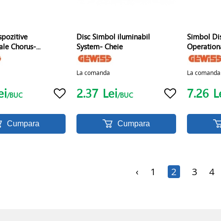
spozitive
Disc Simbol iluminabil
Simbol Di
le Chorus-...
System- Cheie
Operation
La comanda
La comanda
ei
2.37
Lei
7.26
L
/BUC
/BUC
Cumpara
Cumpara
‹
1
2
3
4