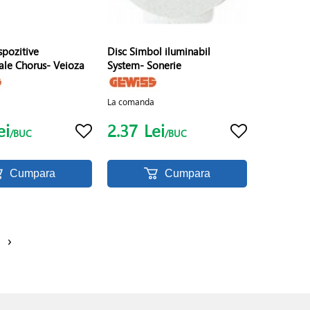
spozitive
Disc Simbol iluminabil
ale Chorus- Veioza
System- Sonerie
La comanda
ei
2.37
Lei
/BUC
/BUC
Cumpara
Cumpara
›