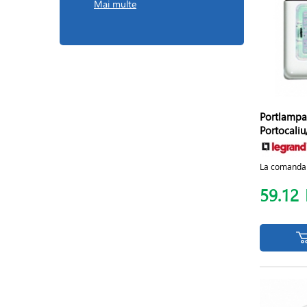
Mai multe
Portlampa
Portocali
La comanda
59.12