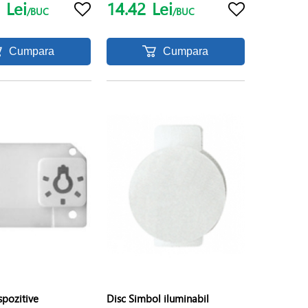
3
Lei
14.42
Lei
/BUC
/BUC
Cumpara
Cumpara
spozitive
Disc Simbol iluminabil