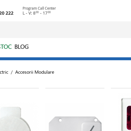
Program Call Center
20 222
L - V: 8
- 17
00
00
STOC
BLOG
ctric
/
Accesorii Modulare