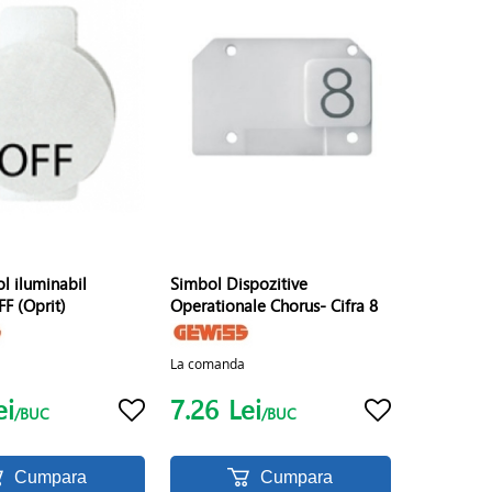
l iluminabil
Simbol Dispozitive
F (Oprit)
Operationale Chorus- Cifra 8
La comanda
ei
7.26
Lei
/BUC
/BUC
Cumpara
Cumpara