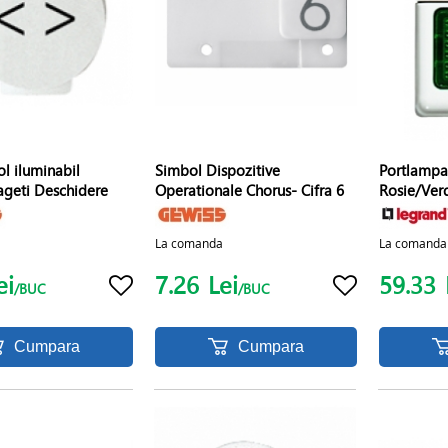
l iluminabil
Simbol Dispozitive
Portlampa
ageti Deschidere
Operationale Chorus- Cifra 6
Rosie/Ver
La comanda
La comanda
ei
7.26
Lei
59.33
/BUC
/BUC
Cumpara
Cumpara