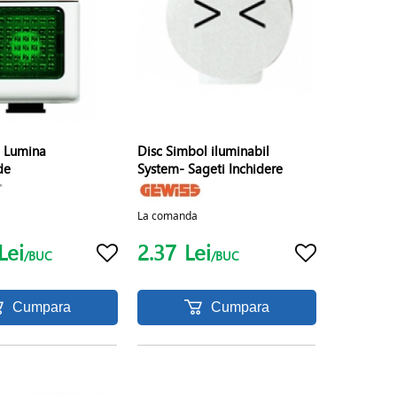
 Lumina
Disc Simbol iluminabil
de
System- Sageti Inchidere
La comanda
Lei
2.37
Lei
/BUC
/BUC
Cumpara
Cumpara