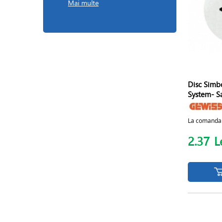
Mai multe
Disc Simbo
System- S
La comanda
2.37
L