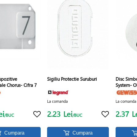
spozitive
Sigiliu Protectie Suruburi
Disc Simbo
le Chorus- Cifra 7
System- OF
La comanda
La comanda
ei
2.23
Lei
2.37
L
/BUC
/BUC
Cumpara
Cumpara