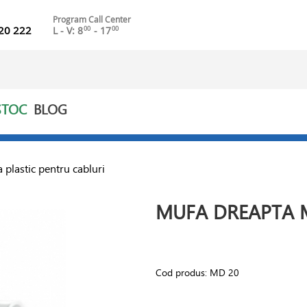
Program Call Center
20 222
L - V: 8
- 17
00
00
STOC
BLOG
 plastic pentru cabluri
MUFA DREAPTA 
Cod produs:
MD 20