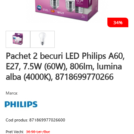
34%
Pachet 2 becuri LED Philips A60,
E27, 7.5W (60W), 806lm, lumina
alba (4000K), 8718699770266
Marca:
Cod produs:
871869977026600
Pret Vechi:
36.98 Lei
/Buc