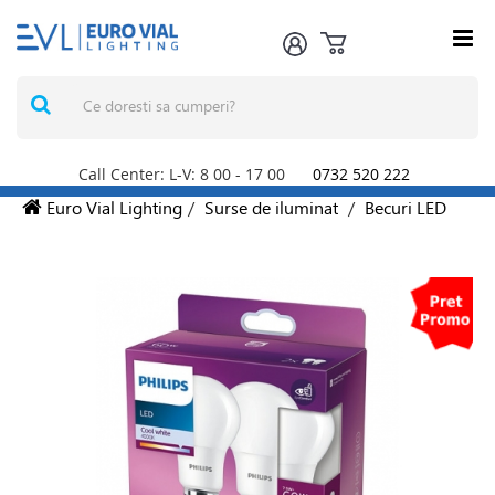
Call Center: L-V: 8
00
- 17
00
0732 520 222
Euro Vial Lighting
/
Surse de iluminat
/
Becuri LED