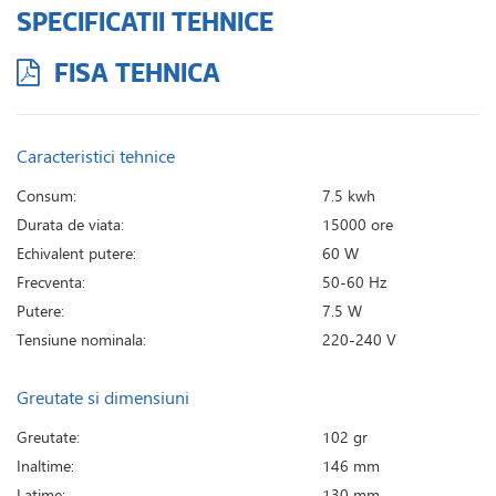
SPECIFICATII TEHNICE
FISA TEHNICA
Caracteristici tehnice
Consum:
7.5 kwh
Durata de viata:
15000 ore
Echivalent putere:
60 W
Frecventa:
50-60 Hz
Putere:
7.5 W
Tensiune nominala:
220-240 V
Greutate si dimensiuni
Greutate:
102 gr
Inaltime:
146 mm
Latime:
130 mm