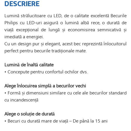
DESCRIERE
Lumină strălucitoare cu LED, de o calitate excelentă Becurile
Philips cu LED-uri asigură o lumină albă rece, o durată de
viață excepțional de lungă și economisirea semnicativă și
imediată a energiei.
Cu un design pur și elegant, acest bec reprezintă înlocuitorul
perfect pentru becurile tradiționale mate.
Lumin
ă de
înalt
ă calitate
• Concepute pentru confortul ochilor dvs.
Alege
înlocuirea simpl
ă a becurilor vechi
• Formă și dimensiuni similare cu cele ale becurilor standard
cu incandescență
Alege o solu
ție de durată
• Becuri cu durată mare de viață – De până la 15 ani