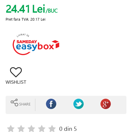
24.41
Lei
/BUC
Pret fara TVA:
20.17 Lei
WISHLIST
SHARE
0
din 5